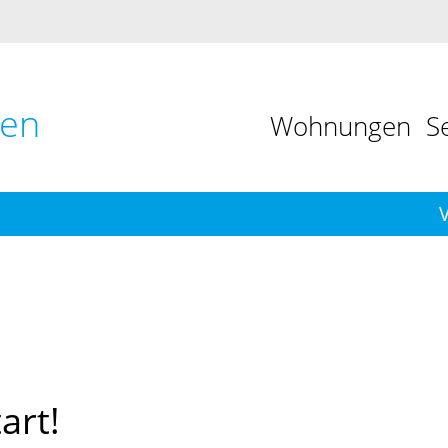
nen
Wohnungen
S
art!