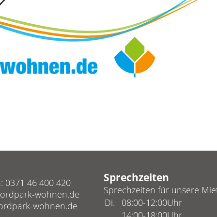
Sprechzeiten
n:
0371 46 400 420
Sprechzeiten für unsere Mie
ordpark-wohnen.de
Di.
08:00-12:00Uhr
ordpark-wohnen.de
14:00-18:00Uhr