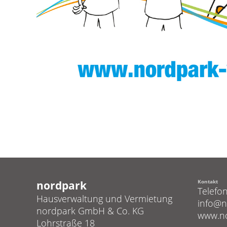
nordpark
Kontakt
Telefo
Hausverwaltung und Vermietung
info@n
nordpark GmbH & Co. KG
www.n
Lohrstraße 18